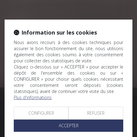
Les servitudes
Le bornage
Information sur les cookies
Les troubles de voisinages
Nous avons recours à des cookies techniques pour
assurer le bon fonctionnement du site, nous utilisons
Le droit locatif
également des cookies soumis à votre consentement
pour collecter des statistiques de visite.
Cliquez ci-dessous sur « ACCEPTER » pour accepter le
En cours de rédaction.
dépôt de l'ensemble des cookies ou sur «
CONFIGURER » pour choisir quels cookies nécessitant
votre consentement seront déposés (cookies
statistiques), avant de continuer votre visite du site.
Plus d'informations
Une question? J'ai la solution à votre problème
CONFIGURER
REFUSER
Contactez-moi
ACCEPTER