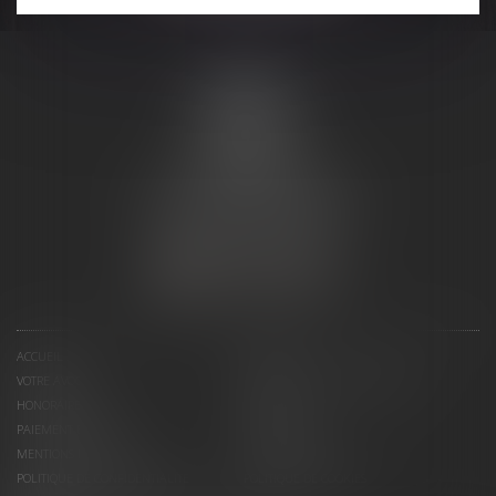
MARIE-
CHRISTINE
PUJOL-
REVERSAT
1, Avenue du Maréchal Joffre
31800 SAINT GAUDENS
Tél :
05 81 66 13 51
NOUS CONTACTER
NOUS LOCALISER
ACCUEIL
CABINET
VOTRE AVOCAT
LES DOMAINES D'INTERVENTION
HONORAIRES
CONTACT
PAIEMENT EN LIGNE
RDV EN LIGNE
MENTIONS LÉGALES
PLAN DU SITE
POLITIQUE DE CONFIDENTIALITÉ
POLITIQUE DE COOKIES