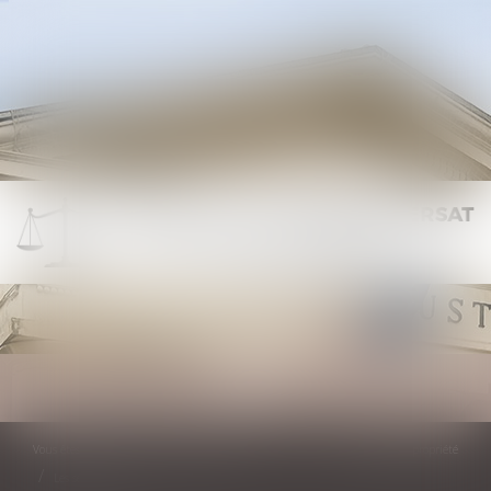
Ouvrir
le
menu
Vous êtes ici :
Les domaines d'intervention
Le droit de propriété
Les servitudes