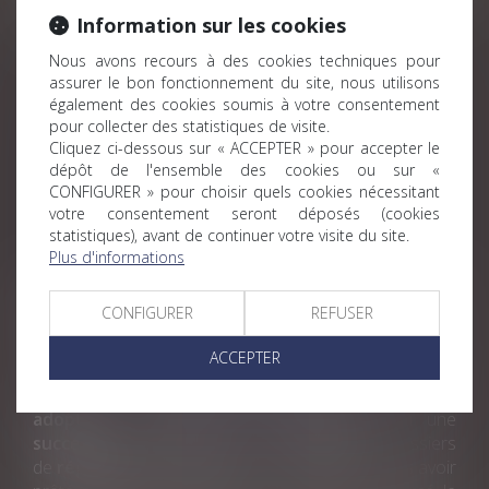
privilégiant la conciliation et le dialogue.
Information sur les cookies
Nous avons recours à des cookies techniques pour
assurer le bon fonctionnement du site, nous utilisons
également des cookies soumis à votre consentement
pour collecter des statistiques de visite.
Cliquez ci-dessous sur « ACCEPTER » pour accepter le
dépôt de l'ensemble des cookies ou sur «
CONFIGURER » pour choisir quels cookies nécessitant
votre consentement seront déposés (cookies
statistiques), avant de continuer votre visite du site.
Plus d'informations
Présentation de votre avocat en droit de la
famille à Saint-Gaudens
CONFIGURER
REFUSER
Diplômée d’un doctorat en droit, Maître PUJOL
ACCEPTER
REVERSAT est une
avocate
expérimentée sur tout ce
qui touche au
droit de la famille
, que ce soit une
adoption
, un
divorce
, une
séparation
ou une
succession
. Elle assure aussi le suivi des dossiers
de
régimes matrimoniaux
et de
filiation
. Après avoir