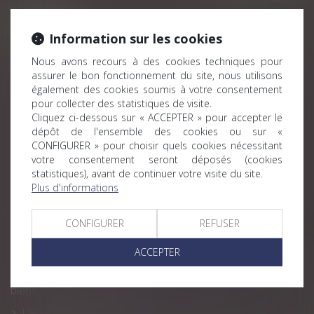
Historique
Information sur les cookies
Abus de droit : l'opération d’apport-réduction de
Nous avons recours à des cookies techniques pour
capital est assimilée à une opération d’apport-cession
assurer le bon fonctionnement du site, nous utilisons
Simplification du transfert du patrimoine de
également des cookies soumis à votre consentement
l’entrepreneur individuel à une société
pour collecter des statistiques de visite.
Cliquez ci-dessous sur « ACCEPTER » pour accepter le
Cession de fonds de commerce : faut-il reprendre les
dépôt de l'ensemble des cookies ou sur «
salariés ?
CONFIGURER » pour choisir quels cookies nécessitant
votre consentement seront déposés (cookies
Cession de parts de SCI à titre gratuit : pourquoi et
statistiques), avant de continuer votre visite du site.
comment ?
Plus d'informations
Bientôt des mesures fiscales pour favoriser la
transmission d’entreprise
CONFIGURER
REFUSER
Gare à la donation en cédant des parts d’une entreprise
à petit prix
ACCEPTER
Pas d'exonération Dutreil sans exploitation directe des
biens transmis par le défunt
L’enjeu familial d’une cession d’entreprise