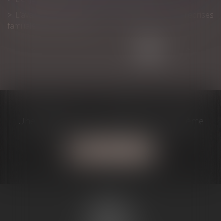
L’avantage fiscal pour les transmissions d’entreprises
familiales sur la sellette
<<
<
1
2
3
4
5
6
>
>>
Une question? J'ai la solution à votre problème
Contactez-moi
MARIE-
CHRISTINE