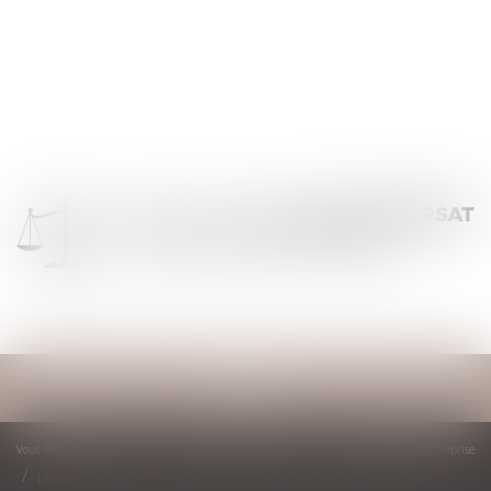
Ouvrir
le
menu
Vous êtes ici :
Accueil
Droit des sociétés
Transmission d’entreprise
L’avantage fiscal pour les transmissions d’entreprises familiales sur la sellette