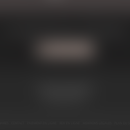
Une question? J'ai la solution à votre problème
Contactez-moi
1, Avenue du Maréchal Joffre
31800 SAINT GAUDENS
Tél :
05 81 66 13 51
AIRES
CONTACT
PAIEMENT EN LIGNE
RDV EN LIGNE
MENTIONS LÉGALES
PLAN DU S