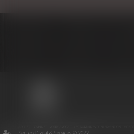
MARIE-
CHRISTINE
PUJOL-
REVERSAT
ACCUEIL
CABINET
VOTRE AVOCAT
LES DOMAINES D'INTERVENTION
HONOR
Septeo Digital & Services © 2022