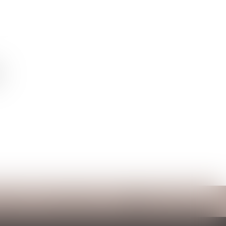
ntact
RDV en ligne
Espace client