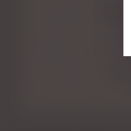
Pas de créance si la présomption de contribution au
La demande en délivrance d’un legs
Legs : la demande de délivrance du legs, condition i
La trahison de Caïn, révélée par testament, lui vaut l
QPC : Légataire universel, indemnité de réduction e
Vers une simplification des procédures de partage jud
Pas d’indemnité d’occupation en l’absence d'indivisi
Quel est l’impôt sur plus-value immobilière d’un bien
Testament : comment modifier ou révoquer un test
Action en nullité d’une modification de clause bénéfic
Extinction de l'Action de Divorce & Conséquences 
Décès d’un associé de société civile : preuve de la qu