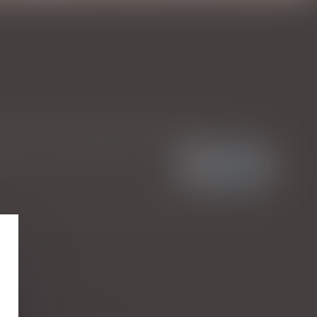
. Civ 1ère, 21 juin 2023, n° 21-20.396)...
Lire la suite