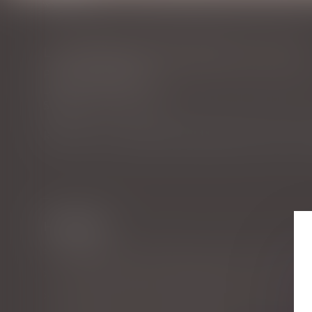
Vous êtes ici :
Accueil
Droit de la famille, des personnes et de leur patrimoine
LA DEMANDE EN DÉLIVRANCE D’UN LEG
Publié le :
26/07/2023
Droit de la famille, des personnes et de leur patrimoin
Source :
www.aurep.com
Retour sur un concept assez abstrait mais source de co
Historique
Proposition visant à faciliter les donations intergéné
Clauses testamentaires ambiguës et droit de se défe
De l’importance du rôle du donateur dans la donati