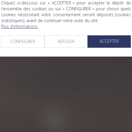
x charges du mariage est jugée irréfragable
Cliquez ci-dessous sur « ACCEPTER » pour accepter le dépôt de
l'ensemble des cookies ou sur « CONFIGURER » pour choisir quels
cookies nécessitant votre consentement seront déposés (cookies
statistiques), avant de continuer votre visite du site.
ndispensable de reconnaissance du droit du légataire
Plus d'informations
a perte de son legs
t paiement des droits de succession
ACCEPTER
CONFIGURER
REFUSER
iciaire des indivisions
on en jouissance entre les époux nus-propriétaires
 reçu par succession ?
ament ?
iaire
Successorales
alité d'associé des héritiers
<<
<
1
2
3
4
5
6
7
...
>
>>