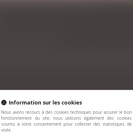
Patrimoine et succession
La demande en délivrance d’un legs
S
e
/
Patrimoine et succession
nséquences pratiques : la demande en délivrance d’un legs (Cass
Information sur les cookies
rationnelles
Nous avons recours à des cookies techniques pour assurer le bon
ndre des héritiers
fonctionnement du site, nous utilisons également des cookies
soumis à votre consentement pour collecter des statistiques de
on-partage
visite.