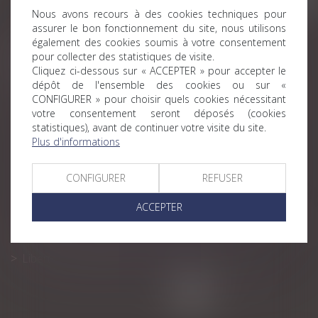
Nous avons recours à des cookies techniques pour
assurer le bon fonctionnement du site, nous utilisons
également des cookies soumis à votre consentement
Historique
pour collecter des statistiques de visite.
Cliquez ci-dessous sur « ACCEPTER » pour accepter le
Compétence pour l’enlèvement international d’enfant
dépôt de l'ensemble des cookies ou sur «
pour la CJUE
CONFIGURER » pour choisir quels cookies nécessitant
votre consentement seront déposés (cookies
Mineurs non accompagnés (MNA) et sécurité : que faire
statistiques), avant de continuer votre visite du site.
?
Plus d'informations
Point sur la délégation de l’autorité parentale
CONFIGURER
REFUSER
Mineurs non accompagnés (MNA) et sécurité : que faire
?
ACCEPTER
Recherche de paternité d’un défunt : comparer l’ADN de
l’enfant et de la grand-mère est possible
Liberté d’enseignement et instruction en famille
<<
<
1
2
3
4
>
>>