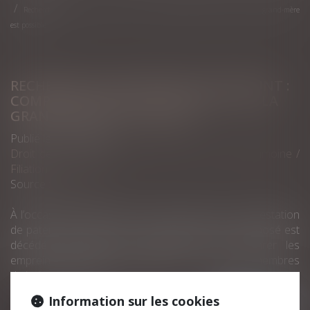
Recherche de paternité d’un défunt : comparer l’ADN de l’enfant et de la grand-mère
est possible
RECHERCHE DE PATERNITÉ D’UN DÉFUNT :
COMPARER L’ADN DE L’ENFANT ET DE LA
GRAND-MÈRE EST POSSIBLE
Publié le :
07/04/2021
Droit de la famille, des personnes et de leur patrimoine
/
Filiation
Source :
www.efl.fr
À l’occasion d’une action en recherche ou en contestation
de paternité, le juge peut, lorsque le géniteur supposé est
décédé, ordonner une expertise pour comparer les
empreintes génétiques de l’enfant avec celles de membres
de la famille du père...
Lire la suite
Information sur les cookies