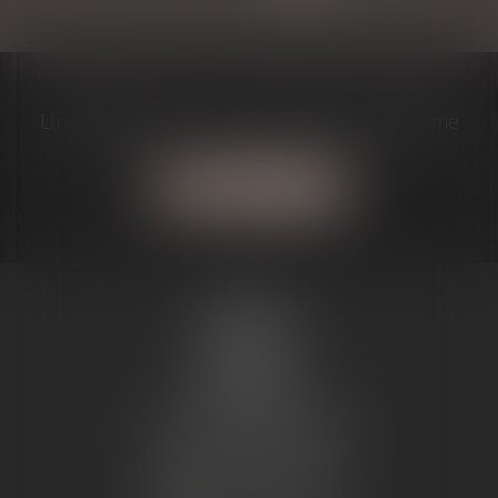
Une question? J'ai la solution à votre problème
Contactez-moi
MARIE-
CHRISTINE
PUJOL-
REVERSAT
1, Avenue du Maréchal Joffre
31800 SAINT GAUDENS
Tél :
05 81 66 13 51
NOUS CONTACTER