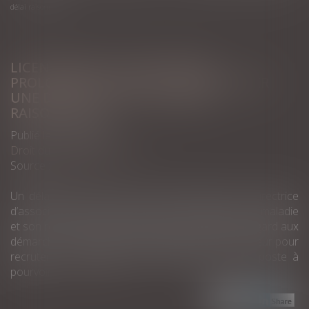
délai raisonnable
LICENCIEMENT POUR ABSENCE
PROLONGÉE : 6 MOIS POUR REMPLACER
UNE DIRECTRICE EST UN DÉLAI
RAISONNABLE
Publié le :
20/04/2021
Droit du travail - Employeurs
Source :
www.efl.fr
Un délai de 6 mois entre le licenciement d’une directrice
d’association absente de manière prolongée pour maladie
et son remplacement définitif est raisonnable eu égard aux
démarches immédiatement engagées par l’employeur pour
recruter un nouveau salarié et l’importance du poste à
pourvoir...
Lire la suite