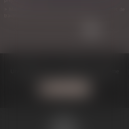
préjudice subi
Maladie : le salarié qui ne transmet pas son arrêt de
travail peut-il être licencié ? | Éditions Tissot
<<
<
1
2
3
4
5
6
7
>
>>
Une question? J'ai la solution à votre problème
Contactez-moi
MARIE-
CHRISTINE