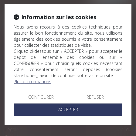
Information sur les cookies
Historique
Nous avons recours à des cookies techniques pour
assurer le bon fonctionnement du site, nous utilisons
Index égalité professionnelle : une nouvelle obligation
également des cookies soumis à votre consentement
dans quelques jours
pour collecter des statistiques de visite.
Licenciement économique : jusqu’où personnaliser la
Cliquez ci-dessous sur « ACCEPTER » pour accepter le
recherche d’un reclassement dans le groupe ?
dépôt de l'ensemble des cookies ou sur «
CONFIGURER » pour choisir quels cookies nécessitant
Licenciement pour absence prolongée : 6 mois pour
votre consentement seront déposés (cookies
remplacer une directrice est un délai raisonnable
statistiques), avant de continuer votre visite du site.
Plus d'informations
Licenciement d’un salarié en absence maladie : un
recrutement impératif mais sous quel délai ?
CONFIGURER
REFUSER
Licenciement et circonstances vexatoires : votre salarié
peut-il demander des dommages et intérêts même si la
ACCEPTER
faute est justifiée ?
Pas de contreparties pour le salarié travaillant
illégalement le dimanche, mais un droit à réparation du