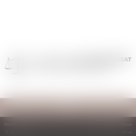
Ouvrir
le
menu
Vous êtes ici :
Accueil
Droit du travail - Employeurs
Licenciement pour absence prolongée : 6 mois pour remplacer une directrice est un