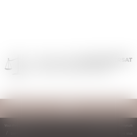
Ouvrir
le
menu
Vous êtes ici :
Accueil
Droit du travail - Employeurs
Licenciement d’un salarié en absence maladie : un recrutement impératif mais sous