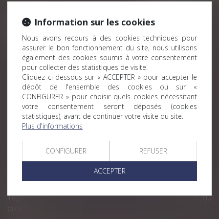
Information sur les cookies
Historique
Nous avons recours à des cookies techniques pour
Index égalité professionnelle : une nouvelle obligation
assurer le bon fonctionnement du site, nous utilisons
dans quelques jours
également des cookies soumis à votre consentement
pour collecter des statistiques de visite.
Licenciement économique : jusqu’où personnaliser la
Cliquez ci-dessous sur « ACCEPTER » pour accepter le
recherche d’un reclassement dans le groupe ?
dépôt de l'ensemble des cookies ou sur «
Licenciement pour absence prolongée : 6 mois pour
CONFIGURER » pour choisir quels cookies nécessitant
votre consentement seront déposés (cookies
remplacer une directrice est un délai raisonnable
statistiques), avant de continuer votre visite du site.
Licenciement d’un salarié en absence maladie : un
Plus d'informations
recrutement impératif mais sous quel délai ?
Licenciement et circonstances vexatoires : votre salarié
CONFIGURER
REFUSER
peut-il demander des dommages et intérêts même si la
faute est justifiée ?
ACCEPTER
Pas de contreparties pour le salarié travaillant
illégalement le dimanche, mais un droit à réparation du
préjudice subi