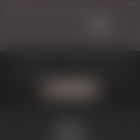
Maladie : le salarié qui ne transmet pas son arrêt de
travail peut-il être licencié ? | Éditions Tissot
<<
<
1
2
3
4
5
6
7
>
>>
Une question? J'ai la solution à votre problème
Contactez-moi
MARIE-
CHRISTINE
PUJOL-