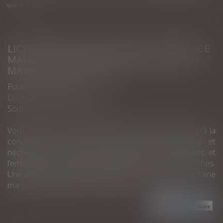
quel délai ?
LICENCIEMENT D’UN SALARIÉ EN ABSENCE
MALADIE : UN RECRUTEMENT IMPÉRATIF
MAIS SOUS QUEL DÉLAI ?
Publié le :
14/04/2021
Droit du travail - Employeurs
Source :
www.editions-tissot.fr
Vous ne pouvez licencier un salarié malade absent qu’à la
condition que son absence perturbe l’entreprise et
nécessite son remplacement définitif. Le licenciement et
l’embauche doivent donc intervenir à des dates proches.
Une affaire récente montre toutefois qu’il y a une certaine
marge de manœuvre en la matière…
Lire la suite