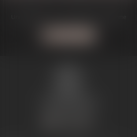
Une question? J'ai la solution à votre problème
Contactez-moi
MARIE-
CHRISTINE
PUJOL-
REVERSAT
1, Avenue du Maréchal Joffre
31800 SAINT GAUDENS
Tél :
05 81 66 13 51
NOUS CONTACTER
NOUS LOCALISER