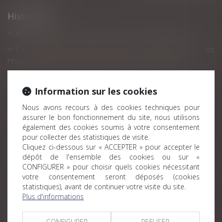
Historique
Arrêt-maladie : qu'en est-il du versement des primes ?
Calcul des IJ maladie-maternité des indépendants : les
revenus d’activité de 2020 peuvent être neutralisés
Contrôle URSSAF : belle victoire pour les droits des
cotisants !
Information sur les cookies
Le droit d’option
Nous avons recours à des cookies techniques pour
assurer le bon fonctionnement du site, nous utilisons
Sécurité sociale et complémentaires de santé : quelles
également des cookies soumis à votre consentement
pistes de réforme ?
pour collecter des statistiques de visite.
Retraite : de nouvelles dispositions pour 2022
Cliquez ci-dessous sur « ACCEPTER » pour accepter le
dépôt de l'ensemble des cookies ou sur «
Sécurité sociale : tous les changements au 1er janvier
CONFIGURER » pour choisir quels cookies nécessitant
2022
votre consentement seront déposés (cookies
statistiques), avant de continuer votre visite du site.
Comment demander sa retraite anticipée?
Plus d'informations
Plafond de la sécurité sociale pour 2022 : les Urssaf
confirment le maintien du plafond 2021
CONFIGURER
REFUSER