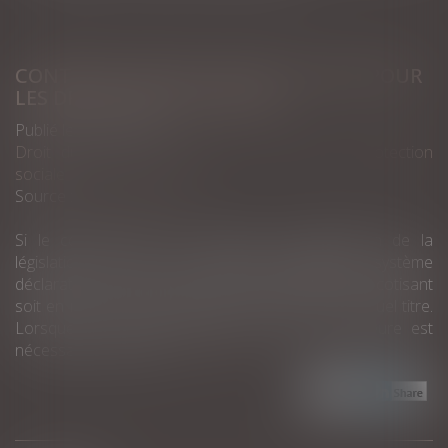
CONTRÔLE URSSAF : BELLE VICTOIRE POUR
LES DROITS DES COTISANTS !
Publié le :
09/02/2022
Droit du travail - Employeurs
/
Droit de la protection
sociale
Source :
www.lexplicite.fr
Si le contrôle, par les URSSAF, de l’application de la
législation sociale est la contrepartie légitime du système
déclaratif, encore faut-il qu’à l’issue du contrôle, le cotisant
soit en mesure de comprendre ce qu’il doit et à quel titre.
Lorsque ce n’est pas le cas, la mise en demeure est
nécessairement nulle.
Lire la suite