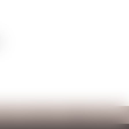
ntact
RDV en ligne
Espace client