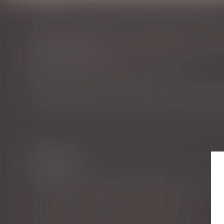
Vous êtes ici :
Accueil
Transmettre les entreprises familiales, défi permanent
TRANSMETTRE LES ENTREPRISES FAMILI
Publié le :
08/07/2024
Droit des sociétés
/
Transmission d’entreprise
Source :
www.gazettenormandie.fr
En dépit du pacte Dutreuil, transmettre une entreprise
Historique
SCI familiale : un bon moyen de gérer et transmettre
Comment les salariés et leurs représentants pourront
Arrêt maladie : modalités de la contre-visite