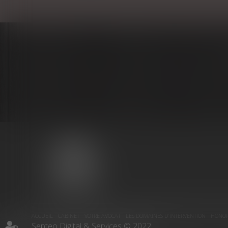
MARIE-
CHRISTINE
PUJOL-
REVERSAT
ACCUEIL
CABINET
VOTRE AVOCAT
LES DOMAINES D'INTERVENTION
HONOR
Septeo Digital & Services © 2022