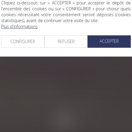
ces conjugales ?
Cliquez ci-dessous sur « ACCEPTER » pour accepter le dépôt de
l'ensemble des cookies ou sur « CONFIGURER » pour choisir quels
cookies nécessitant votre consentement seront déposés (cookies
statistiques), avant de continuer votre visite du site.
arés du fait de leurs enfants mineurs
Plus d'informations
nt
ACCEPTER
CONFIGURER
REFUSER
r le donateur non-déductibles de la plus-value
constituent des évaluations minimales, irremplaçables par des
: pas de nullité automatique
ordonnance de protection aux enfants du couple
<<
<
1
2
3
4
5
6
7
...
>
>>