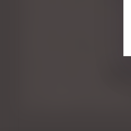
Euro 2024 et JO de Paris : un risque accru de violen
La donation-partage : avantages et inconvénients
La nouvelle responsabilité solidaire des parents sép
Transmettre les entreprises familiales, défi permane
Exonération des cotisations patronales en ZFRR
Donation avant cession, droits de mutation payés pa
Les forfaits d'évaluation des avantages en nature 
Taux de cotisations sociales URSSAF 2024
Comment transmettre son entreprise ?
Testament olographe partiellement daté par un tiers 
QPC : pension d'invalidité et ressources du concubin
Violences conjugales : extension du bénéfice de l’