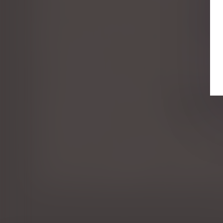
La visite médicale de fin de carrière devient obligato
Succession : les droits des enfants renforcés
Retour des agents vulnérables : les consignes à suiv
Gare à la donation en cédant des parts d’une entrepr
La loi bioéthique encadre la situation des enfants i
La vaccination devient obligatoire pour certaines pr
Comment fonctionne le droit de retrait ?
Congé hospitalisation du nouveau-né : la CPAM rappe
Une sculpture scellée sur une tombe est un monument
L’enfant né par GPA à l’étranger peut être adopté par 
Pas besoin de passe sanitaire pour consulter le méd
Les cas de contre-indication à la vaccination contre 