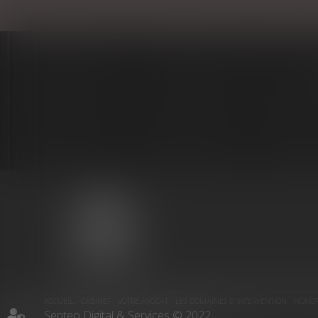
MARIE-
CHRISTINE
PUJOL-
REVERSAT
ACCUEIL
CABINET
VOTRE AVOCAT
LES DOMAINES D'INTERVENTION
HONOR
Septeo Digital & Services © 2022