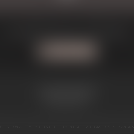
Une question? J'ai la solution à votre problème
Contactez-moi
1, Avenue du Maréchal Joffre
31800 SAINT GAUDENS
Tél :
05 81 66 13 51
AIRES
CONTACT
PAIEMENT EN LIGNE
RDV EN LIGNE
MENTIONS LÉGALES
PLAN DU S