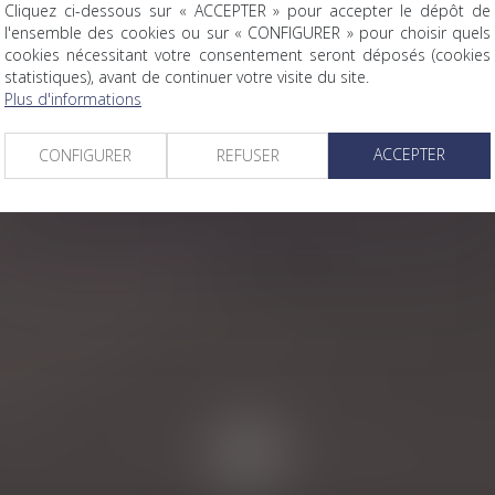
ire pour les salariés en suivi renforcé
Cliquez ci-dessous sur « ACCEPTER » pour accepter le dépôt de
l'ensemble des cookies ou sur « CONFIGURER » pour choisir quels
cookies nécessitant votre consentement seront déposés (cookies
statistiques), avant de continuer votre visite du site.
re
Plus d'informations
ise à petit prix
ntersexes
ACCEPTER
CONFIGURER
REFUSER
ofessions
lle et précise le régime actuel
 funéraire indivisible
le conjoint du père : nouvelle illustration
ecin du travail
le Covid
<<
<
...
38
39
40
41
42
43
44
...
>
>>