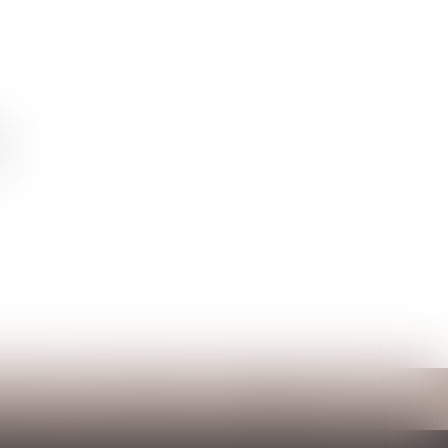
ntact
RDV en ligne
Espace client