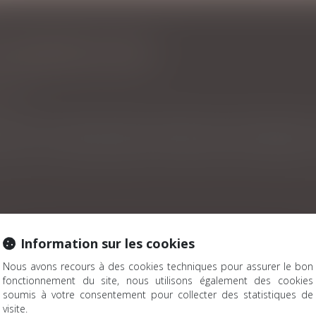
S CONSIGNES À SUIVRE
ciale
de prise en charge des agents vulnérables pouvant développer u
Information sur les cookies
nalières aux parents d'enfants testés positifs à la Covid sont 
Nous avons recours à des cookies techniques pour assurer le bon
n du pass sanitaire
fonctionnement du site, nous utilisons également des cookies
soumis à votre consentement pour collecter des statistiques de
visite.