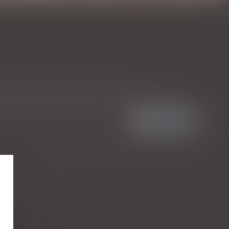
ne forme grave d'infection au Covid...
Lire la suite
harmonisées