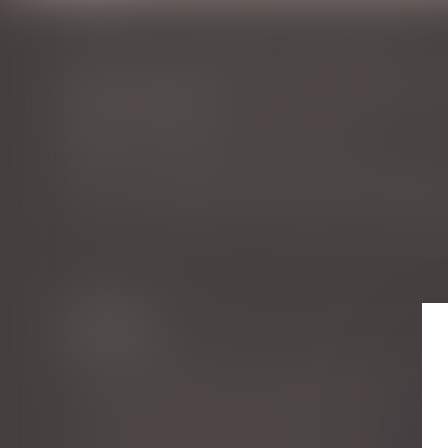
Vous êtes ici :
Accueil
Retour des agents vulnérables : les consignes à suivre
RETOUR DES AGENTS VULNÉRABLES : LE
Publié le :
23/09/2021
Droit du travail - Employeurs
/
Droit de la protection so
Source :
www.lagazettedescommunes.com
La DGCL a réactualisé sa note relative aux modalités 
Historique
Les règles dérogatoires d'octroi des indemnités jour
Interdiction de recourir à l’activité partielle en raiso
Le divorce met-il fin à la pension de réversion?