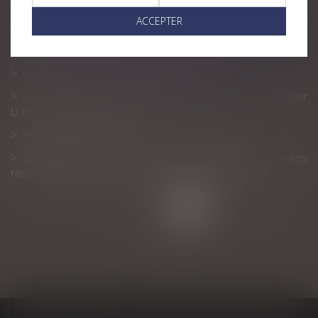
Maternité : protection absolue pendant le congé
ACCEPTER
pathologique, mais pas pendant un arrêt maladie
Contestation de la contrainte de l’URSSAF
GPA et retrait de l'autorité parentale
Le Sénat propose un « chèque conseil » pour anticiper
la transmission d'entreprise
Publication du décret sur les lanceurs d'alerte
Salarié protégé : des propos racistes et sexistes
récurrents justifient son licenciement pour faute
<<
<
...
19
20
21
22
23
24
25
...
>
>>