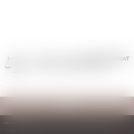
Ouvrir
le
menu
Vous êtes ici :
Accueil
Rente viagère : la clause résolutoire de plein droit doit être non équivoque