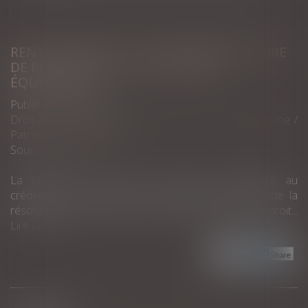
RENTE VIAGÈRE : LA CLAUSE RÉSOLUTOIRE
DE PLEIN DROIT DOIT ÊTRE NON
ÉQUIVOQUE
Publié le :
26/10/2022
Droit de la famille, des personnes et de leur patrimoine
/
Patrimoine et succession
Source :
www.efl.fr
La clause qui a pour seul objet de permettre au
crédirentier de demander en justice le prononcé de la
résolution n’est pas une clause résolutoire de plein droit...
Lire la suite