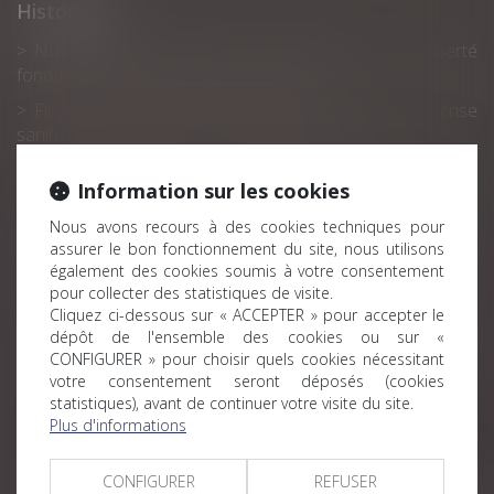
Historique
Nullité du licenciement pour atteinte à une liberté
fondamentale et montant de l’indemnité
Financement de la sécurité sociale : au-delà de la crise
sanitaire, des déficits sociaux qui perdurent
Prénom de l’enfant : point sur les dernières évolutions
Information sur les cookies
Quelles sont les démarches à faire après un décès ?
Nous avons recours à des cookies techniques pour
Une prime ne peut valoir paiement des heures
assurer le bon fonctionnement du site, nous utilisons
supplémentaires
également des cookies soumis à votre consentement
pour collecter des statistiques de visite.
Monétisation des jours de repos et de RTT : quelles sont
Cliquez ci-dessous sur « ACCEPTER » pour accepter le
les exonérations possibles ?
dépôt de l'ensemble des cookies ou sur «
Rente viagère : la clause résolutoire de plein droit doit
CONFIGURER » pour choisir quels cookies nécessitant
votre consentement seront déposés (cookies
être non équivoque
statistiques), avant de continuer votre visite du site.
GPA : c’est l’intention qui compte
Plus d'informations
Garantie de passif : prise en charge des indemnités dues
à un salarié dont le contrat est requalifié
CONFIGURER
REFUSER