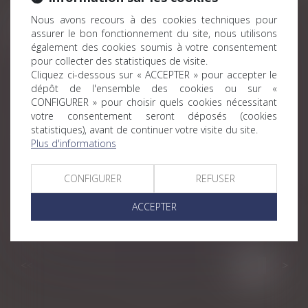
Nous avons recours à des cookies techniques pour
Historique
assurer le bon fonctionnement du site, nous utilisons
Redressement URSSAF : absence d’observations et
également des cookies soumis à votre consentement
chose jugée
pour collecter des statistiques de visite.
Cliquez ci-dessous sur « ACCEPTER » pour accepter le
Le versement de primes sur un contrat d'assurance-vie
dépôt de l'ensemble des cookies ou sur «
par le tuteur requiert l'autorisation du juge
CONFIGURER » pour choisir quels cookies nécessitant
votre consentement seront déposés (cookies
Maladie : le salarié qui ne transmet pas son arrêt de
statistiques), avant de continuer votre visite du site.
travail peut-il être licencié ? | Éditions Tissot
Plus d'informations
Divorce par consentement mutuel : une charte
commune aux notaires et avocats
CONFIGURER
REFUSER
Que devient votre épargne salariale en cas de départ de
ACCEPTER
la société ?
Liberté d’enseignement et instruction en famille
<<
<
...
43
44
45
46
47
48
49
>
>>