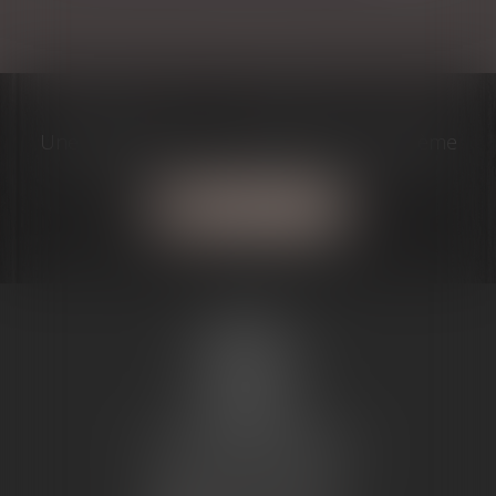
Une question? J'ai la solution à votre problème
Contactez-moi
MARIE-
CHRISTINE
PUJOL-
REVERSAT
1, Avenue du Maréchal Joffre
31800 SAINT GAUDENS
Tél :
05 81 66 13 51