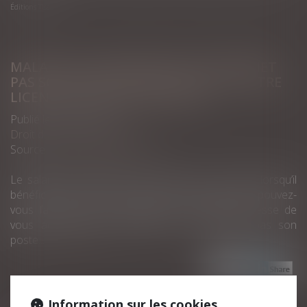
Éditions Tissot
MALADIE : LE SALARIÉ QUI NE TRANSMET
PAS SON ARRÊT DE TRAVAIL PEUT-IL ÊTRE
LICENCIÉ ? | ÉDITIONS TISSOT
Publié le :
24/03/2021
Droit du travail - Employeurs
Source :
www.editions-tissot.fr
Le salarié doit justifier toute absence, y compris lorsqu’il
bénéficie d’un arrêt de travail pour maladie. Que pouvez-
vous faire lorsque le salarié en arrêt maladie cesse de
vous adresser les justificatifs et ne reprend pas son
poste...
Lire la suite
Information sur les cookies