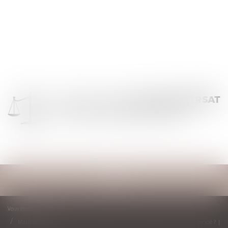
Ouvrir
le
menu
Vous êtes ici :
Accueil
Maladie : le salarié qui ne transmet pas son arrêt de travail peut-il être licencié ? |