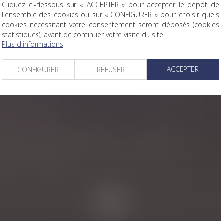
 frais bancaires sur succession
Cliquez ci-dessous sur « ACCEPTER » pour accepter le dépôt de
l'ensemble des cookies ou sur « CONFIGURER » pour choisir quels
ndépendante
cookies nécessitant votre consentement seront déposés (cookies
statistiques), avant de continuer votre visite du site.
ction et créant l'ordonnance provisoire de protection immédiat
Plus d'informations
rées sans une bonne administration de la preuve
pes de couple ayant recours à une assistance médicale à la proc
ACCEPTER
CONFIGURER
REFUSER
ne pour lutter contre les violences faites aux femmes
re qualification de propre de l’époux à la date de la dissolut
eprise familiale
péenne définitivement adoptée par les eurodéputés
aire envers le parent ou le grand-parent dans certains cas
 l'âge de la retraite
<<
<
...
2
3
4
5
6
7
8
...
>
>>