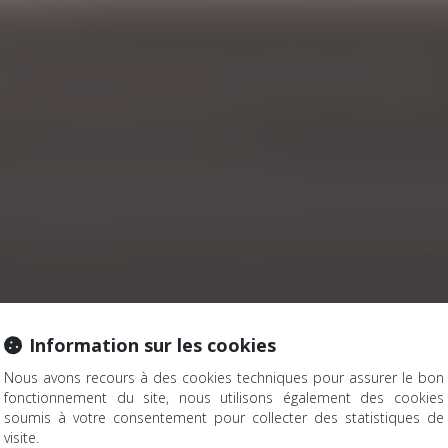
e de la retraite
INT QUAND ON ATTEINT L'ÂGE DE LA RETRAIT
e
/
Couples et régime matrimoniaux
 mariage peuvent ne plus être pertinents à mesure que l'on vieil
Information sur les cookies
moniale au sein de la famille
Nous avons recours à des cookies techniques pour assurer le bon
isonnable
fonctionnement du site, nous utilisons également des cookies
soumis à votre consentement pour collecter des statistiques de
ui rembourse seul le prêt ?
visite.