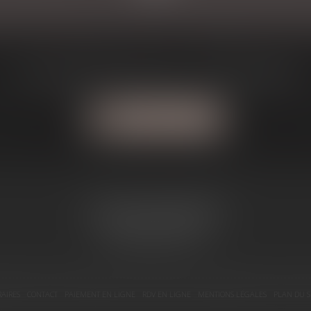
Une question? J'ai la solution à votre problème
Contactez-moi
1, Avenue du Maréchal Joffre
31800 SAINT GAUDENS
Tél :
05 81 66 13 51
AIRES
CONTACT
PAIEMENT EN LIGNE
RDV EN LIGNE
MENTIONS LÉGALES
PLAN DU S