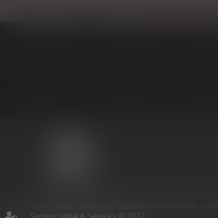
MARIE-
CHRISTINE
PUJOL-
REVERSAT
ACCUEIL
CABINET
VOTRE AVOCAT
LES DOMAINES D'INTERVENTION
HONOR
Septeo Digital & Services © 2022