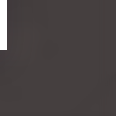
e
réation : QPC rejetée
ion de la communauté