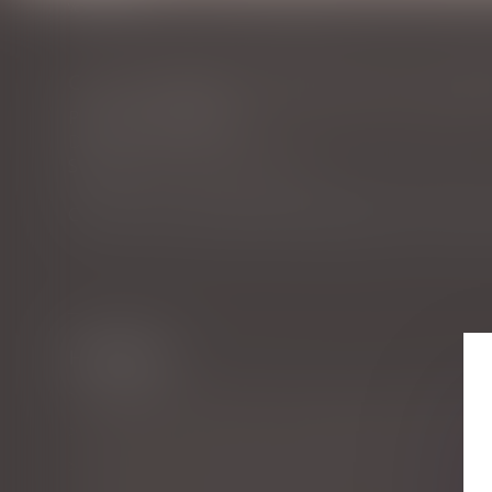
Vous êtes ici :
Accueil
Cette formalité protège son conjoint quand on atteint l'âg
CETTE FORMALITÉ PROTÈGE SON CONJO
Publié le :
24/04/2024
Droit de la famille, des personnes et de leur patrimoin
Source :
www.journaldunet.com
Certains choix qui paraissaient appropriés au moment du
Historique
Loi du 31 mai 2024 visant à assurer une justice patri
Expertise à la suite d’un avis d’inaptitude et délai ra
Indivision : quelle indemnisation pour l’indivisaire q