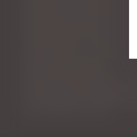
Proposition de loi visant à réduire et à encadrer les
Faute inexcusable de l’employeur : indemnisation i
Proposition de loi renforçant l'ordonnance de prote
Assurance-vie : pas de primes manifestement exagé
La différence de traitements entre les différents ty
Viol, consentement : vers une première loi européen
Demande de reprise de sommes d’argent : la nécessai
4 étapes clés pour réussir la transmission d’une entr
Violences faites aux femmes : la première loi euro
Loi bien vieillir -Suppression de l’obligation aliment
Cette formalité protège son conjoint quand on atteint
Qu’est-ce que l’indivision en succession ?