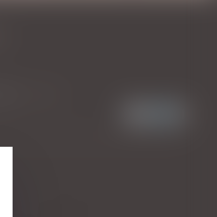
E
lit...
Lire la suite