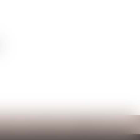
ntact
RDV en ligne
Espace client